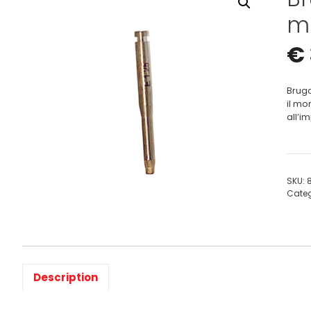
m
€
Brugo
il mo
all’i
SKU:
Cate
Description