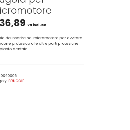
icromotore
36,89
Iva inclusa
la da inserire nel micromotore per avvitare
ncone protesico o le altre parti protesiche
mpianto dentale.
80040006
gory:
BRUGOLE