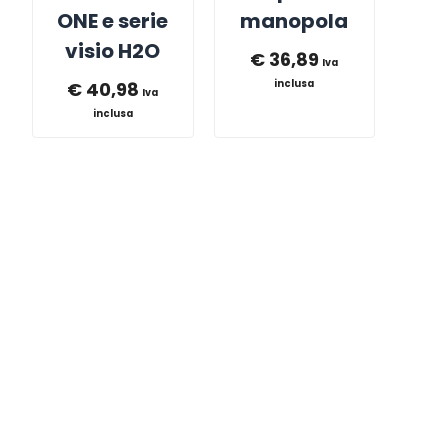
ONE e serie
manopola
visio H2O
€
36,89
Iva
€
40,98
inclusa
Iva
inclusa