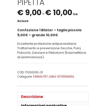
PIPETTA
€
9,00
€
10,00
–
Iva
inclusa
Confezione 1 Blister – taglia piccola
9,00€ – grande 10,00€
Eccellente protezione antiparassitaria.
Trattamento e prevenzione Zecche, Pulci,
Pidocchi, Zanzare e Flebotomi (trasmettitore
di Leishmaniosis).
COD:
IT000030-31
Categorie:
FARMA PET
,
LINEA VETERINARIA
Descrizione
Informazioni aggiuntive