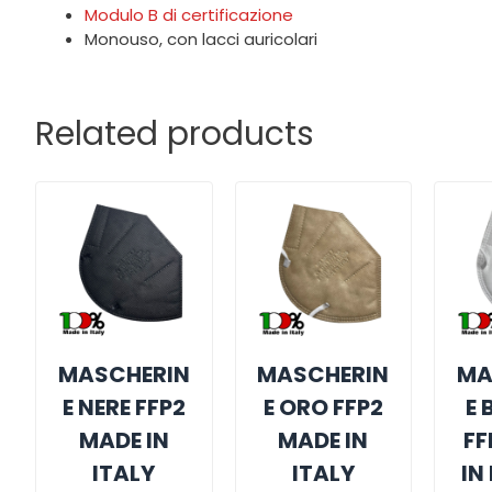
Modulo B di certificazione
Monouso, con lacci auricolari
Related products
MASCHERIN
MASCHERIN
MA
E NERE FFP2
E ORO FFP2
E 
MADE IN
MADE IN
FF
ITALY
ITALY
IN