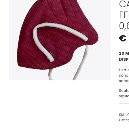
C
FF
0,
€
20 M
DISP
Le ma
sono 
seco
Scato
sigil
SKU:
Categ