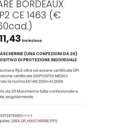
ARE BORDEAUX
P2 CE 1463 (€
60cad.)
11,43
Iva inclusa
ASCHERINE (UNA CONFEZIONI DA 20)
OSITIVO DI PROTEZIONE INDIVIDUALE
schere ffp2 oltre ad essere certificate DPI
anche certificate DISPOSITIVI MEDICI
ndo la norma EN 149:2001+A1:2009
la da 20 Mascherine tutte confezionate e
late singolarmente.
90FF24756RO-1-1-1
ories:
LINEA DPI
,
MASCHERINE FFP2