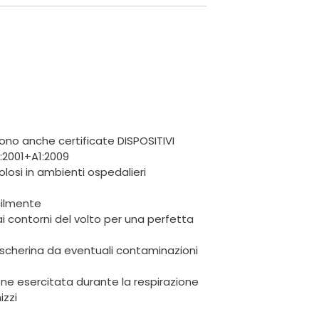
sono anche certificate DISPOSITIVI
:2001+A1:2009
losi in ambienti ospedalieri
acilmente
i contorni del volto per una perfetta
scherina da eventuali contaminazioni
one esercitata durante la respirazione
izzi