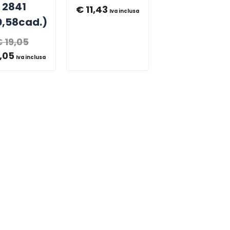
2841
€
11,43
Iva inclusa
,58cad.)
€
19,05
1,05
Iva inclusa