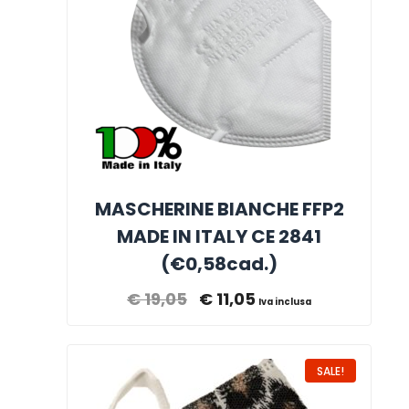
MASCHERINE BIANCHE FFP2
MADE IN ITALY CE 2841
(€0,58cad.)
€
19,05
€
11,05
Iva inclusa
SALE!