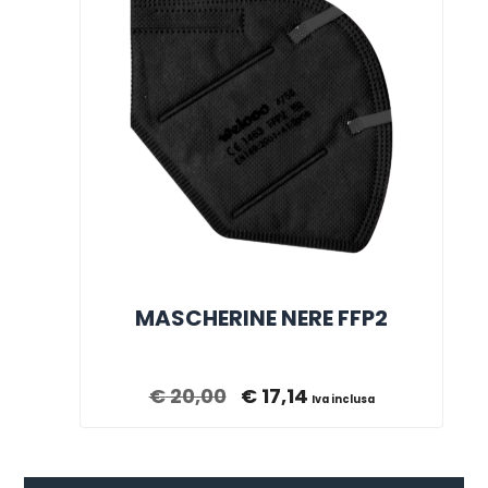
MASCHERINE NERE FFP2
€
20,00
€
17,14
Iva inclusa