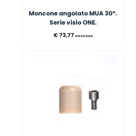
Moncone angolato MUA 30°.
Serie visio ONE.
€
73,77
Iva inclusa