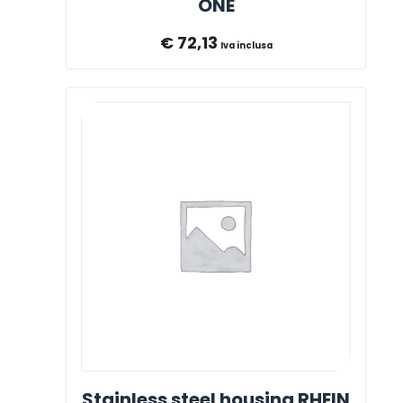
ONE
€
72,13
Iva inclusa
Stainless steel housing RHEIN