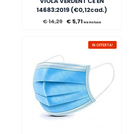
VIOLA VERDENT CE EN
14683:2019 (€0,12cad.)
€
14,29
€
5,71
Iva inclusa
IN OFFERTA!