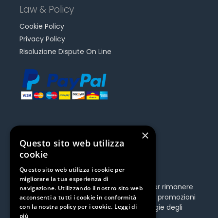
Law & Policy
Cookie Policy
Privacy Policy
Risoluzione Dispute On Line
×
Be Social | Follow Us
Questo sito web utilizza
cookie
Questo sito web utilizza i cookie per
migliorare la tua esperienza di
Be social, segui Ceamedical sui social per rimanere
navigazione. Utilizzando il nostro sito web
sempre aggiornato sulle ultime novità e promozioni
acconsenti a tutti i cookie in conformità
sui nostri prodotti e sulle ultime tecnologie degli
con la nostra policy per i cookie.
Leggi di
più
impianti dentali