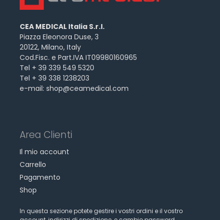
CEA MEDICAL Italia S.r.l.
Piazza Eleonora Duse, 3
20122, Milano, Italy
Cod.Fisc. e Part.IVA IT09980160965
Tel + 39 339 549 5320
Tel + 39 338 1238203
e-mail:
shop@ceamedical.com
Area Clienti
Il mio account
Carrello
Pagamento
Shop
In questa sezione potete gestire i vostri ordini e il vostro
account, indirizzi di spedizione, e cambio password.