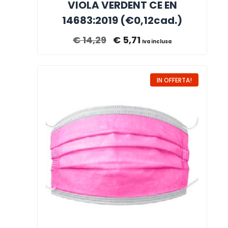
VIOLA VERDENT CE EN
14683:2019 (€0,12cad.)
€
14,29
€
5,71
Iva inclusa
IN OFFERTA!