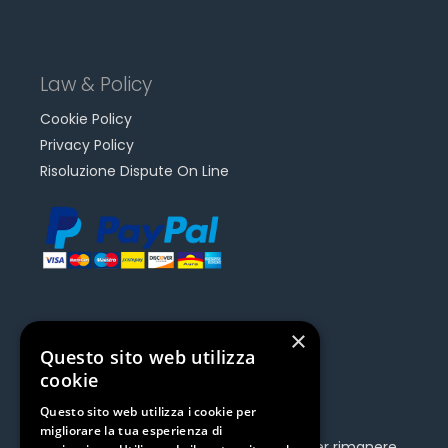
Law & Policy
Cookie Policy
Privacy Policy
Risoluzione Dispute On Line
×
Questo sito web utilizza
Be Social | Follow Us
cookie
Questo sito web utilizza i cookie per
migliorare la tua esperienza di
Be social, segui Ceamedical sui social per rimanere